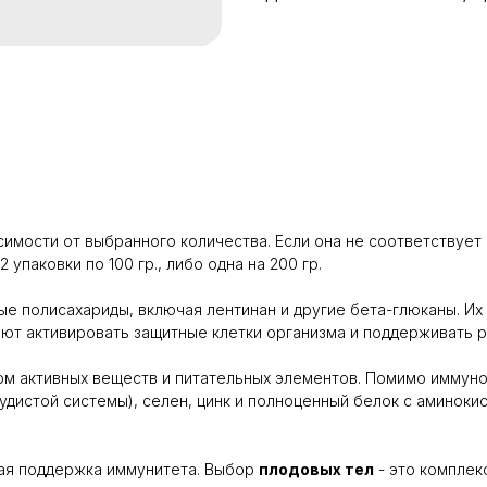
симости от выбранного количества. Если она не соответствует 
 упаковки по 100 гр., либо одна на 200 гр.
е полисахариды, включая лентинан и другие бета-глюканы. Их 
ают активировать защитные клетки организма и поддерживать 
м активных веществ и питательных элементов. Помимо иммун
удистой системы), селен, цинк и полноценный белок с аминоки
ная поддержка иммунитета. Выбор
плодовых тел
- это комплек