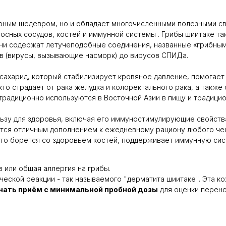
арным шедевром, но и обладает многочисленными полезными св
сных сосудов, костей и иммунной системы . Грибы шиитаке та
они содержат летучеподобные соединения, названные «грибны
в (вирусы, вызывающие насморк) до вирусов СПИДа.
исахарид, который стабилизирует кровяное давление, помогае
кто страдает от рака желудка и колоректального рака, а также
традиционно используются в Восточной Азии в пищу и традици
ьзу для здоровья, включая его иммуностимулирующие свойства
яются отличным дополнением к ежедневному рациону любого ч
 кто борется со здоровьем костей, поддерживает иммунную сис
 или общая аллергия на грибы.
ческой реакции - так называемого "дерматита шиитаке". Эта 
нать приём с минимальной пробной дозы
для оценки перено