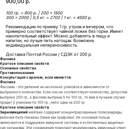
900,00
р.
100 гр. = 900 р. | 200 = 1500
300 = 2000 | 0,5 кг. = 2700 | 1 кг. = 4500 р.
Рекомендации по приему: 1 гр. утром и вечером, что
примерно соответствует чайной ложке без горки. Имеет
накопительный эффект. Можно добавлять в пищу и
напитки, но лучше пить натощак. Возможна
индивидуальная непереносимость.
Доставка Почтой России / СДЭК от 200 р.
Фасовка
Краткое описание свойств
Основные свойства
Противопоказания
Консультация с врачом, если имеются:
Фасовка
Фасовка - это деление на несколько упаковок в зависимости от
выбранного количества. Если она не соответствует количеству, допустим
выбрано 200 гр., а фасовка выбрана 5 по 100 гр., то вам в лучшем случае
придет 2 упаковки по 100 гр., либо одна на 200 гр.
Краткое описание свойств
Зерномицелий
мейтаке содержит концентрированные полисахариды,
включая бета-глюканы (такие как грифолан). Их основная польза
заключается в поддержке иммунной системы и естественных защитных
сил организма. Эти соединения помогают модулировать иммунный ответ,