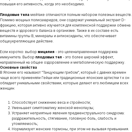
повышая его активность, когда это необходимо.
Плодовые тела
мейтаке отличаются полным набором полезных веществ.
Помимо мощных полисахаридов, они содержат уникальный экстракт D-
фракцию, которая активно изучается для комплексной поддержки обмена
веществ и здорового баланса в организме. Также в их составе есть
витамины группы B, минералы и антиоксиданты, что обеспечивает
общеукрепляющее действие.
Если коротко: выбор
мицелия
- это целенаправленная поддержка
иммунитета. Выбор
плодовых тел
- это более широкий эффект,
направленный на общее оздоровление и метаболическую поддержку.
Основные свойства
В Японии его называют "Танцующим грибом", который с давних времен
чаще всего применяли Гейши или традиционные японские артистки т.к он
обладает уникальными свойствами, которые делают его любимцем всех
женщин:
Способствует снижению веса и стройности;
Уменьшает симптоматику женской менопаузы;
Устраняет неприятные явления предменструального синдрома:
раздражительность, стягивание, головную боль, слабость и
утомляемость;
Нормализует женские гормоны, при этом не вызывая привыкания.