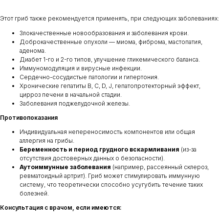
Этот гриб также рекомендуется применять, при следующих заболеваниях:
Злокачественные новообразования и заболевания крови.
Доброкачественные опухоли — миома, фиброма, мастопатия,
аденома.
Диабет 1-го и 2-го типов, улучшение гликемического баланса.
Иммуномодуляция и вирусные инфекции.
Сердечно-сосудистые патологии и гипертония.
Хронические гепатиты В, С, D, J, гепатопротекторный эффект,
цирроз печени в начальной стадии.
Заболевания поджелудочной железы.
Противопоказания
Индивидуальная непереносимость компонентов или общая
аллергия на грибы.
Беременность и период грудного вскармливания
(из-за
отсутствия достоверных данных о безопасности).
Аутоиммунные заболевания
(например, рассеянный склероз,
ревматоидный артрит). Гриб может стимулировать иммунную
систему, что теоретически способно усугубить течение таких
болезней.
Консультация с врачом, если имеются: