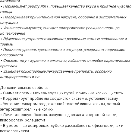
активности
• Нормализует работу ЖКТ, повышает качество вкуса и приятное чувство
голода
• Поддерживает при интенсивной нагрузке, особенно в экстремальных
ситуациях
• Усиливает иммунитет, снижает аллергические реакции в плоть до
исчезновения
• Эффективно устраняет и заживляет различные кожные заболевания и
травмы
• Повышает уровень креативности и интуиции, раскрывает творческие
способности
• Снижает тягу к курению и алкоголю, избавляет от любых наркотических
привычек
• Заменяет психотропные лекарственные препараты, особенно
антидепрессанты и т.п
Дополнительные свойства:
• Снимает спазмы мочевыводящих путей, почечные колики, циститы
• Корректирует проблемы сосудистой системы, устраняет астму
• Устраняет синдром раздраженной толстой кишки, колиты, острый
энтероколит, желчные колики
• Лечит язвенную болезнь желудка и двенадцатиперстной кишки,
пилороспазм, холецистит
• В умеренных дозировках глубоко расслабляет как физически, так и
психологически