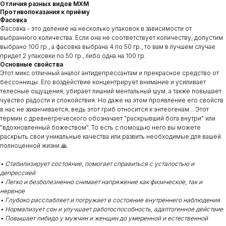
Отличия разных видов МХМ
Противопоказания к приёму
Фасовка
Фасовка - это деление на несколько упаковок в зависимости от
выбранного количества. Если она не соответствует количеству, допустим
выбрано 100 гр., а фасовка выбрана 4 по 50 гр., то вам в лучшем случае
придет 2 упаковки по 50 гр., либо одна на 100 гр.
Основные свойства
Этот микс отличный аналог антидепрессантам и прекрасное средство от
бессонницы. Его воздействие концентрирует внимание и усиливает
телесные ощущения, убирает лишний ментальный шум, а также повышает
чувство радости и спокойствия. Но даже на этом проявление его свойств
в нас не заканчивается, ведь этот гриб относится к энтеогенам... Этот
термин с древнегреческого обозначает "раскрывший бога внутри" или
"вдохновленный божеством". То есть с помощью него вы можете
раскрыть свои уникальные качества или развить необходимые для вашей
полноценной жизни 🙏
• Стабилизирует состояние, помогает справиться с усталостью и
депрессией
• Легко и безболезненно снимает напряжение как физическое, так и
нервное
• Глубоко расслабляет и погружает в состояние внутреннего наблюдения
• Нормализует сон и улучшает работоспособность, адаптогенное действие
• Повышает либидо у мужчин и женщин до умеренной и естественной