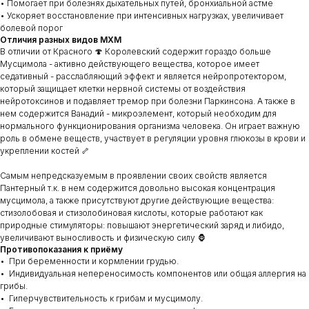
• Помогает при болезнях дыхательных путей, бронхиальной астме
• Ускоряет восстановление при интенсивных нагрузках, увеличивает
болевой порог
Отличия разных видов МХМ
В отличии от Красного 🍄 Королевский содержит гораздо больше
Мусцимола - активно действующего вещества, которое имеет
седативный - расслабляющий эффект и является нейропротектором,
который защищает клетки нервной системы от воздействия
нейротоксинов и подавляет тремор при болезни Паркинсона. А также в
нем содержится Ванадий - микроэлемент, который необходим для
нормального функционирования организма человека. Он играет важную
роль в обмене веществ, участвует в регуляции уровня глюкозы в крови и
укреплении костей 🦴
Самым непредсказуемым в проявлении своих свойств является
Пантерный т.к. в нем содержится довольно высокая концентрация
мусцимола, а также присутствуют другие действующие вещества:
стизолобовая и стизолобиновая кислоты, которые работают как
природные стимуляторы: повышают энергетический заряд и либидо,
увеличивают выносливость и физическую силу 🦍
Противопоказания к приёму
• При беременности и кормлении грудью.
• Индивидуальная непереносимость компонентов или общая аллергия на
грибы.
• Гиперчувствительность к грибам и мусцимолу.