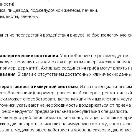
вности)
ка, пищевода, поджелудочной железы, печени.
, кисты, аденомы.
анение последствий воздействия вируса на бронхолегочную с
аллергические состояния
. Употребление не рекомендуется 
едует проявлять лицам с отягощенным аллергическим анамнез
пример, дерматит). Активные соединения гриба могут влиять 
ливания
. В связи с отсутствием достаточных клинических данн
иперактивности иммунной системы
. Из-за потенциального 
 заболеваниях (например, рассеянный склероз, ревматоидный 
ески может способствовать дегрануляции тучных клеток и усу
точники указывают на необходимость воздержаться от приема 
а рекомендуется предварительная консультация специалиста.
ачалом употребления обязательна консультация с лечащим вра
жно для лекарств, влияющих на иммунную систему, свертываем
казывать модулирующее действие на уровень сахара и давлени