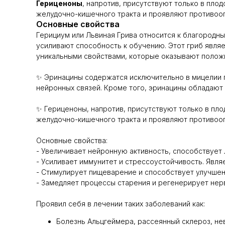
Гериценоны
, напротив, присутствуют только в пл
желудочно-кишечного тракта и проявляют противооп
Основные свойства
Герициум или Львиная Грива относится к благородн
усиливают способность к обучению. Этот гриб явля
уникальными свойствами, которые оказывают положи
✨ Эринацины содержатся исключительно в мицелии г
нейронных связей. Кроме того, эринацины обладают
✨ Гериценоны, напротив, присутствуют только в пл
желудочно-кишечного тракта и проявляют противооп
Основные свойства:
- Увеличивает нейронную активность, способствует
- Усиливает иммунитет и стрессоустойчивость. Явля
- Стимулирует пищеварение и способствует улучше
- Замедляет процессы старения и регенерирует нер
Проявил себя в лечении таких заболеваний как:
Болезнь Альцгеймера, рассеянный склероз, не