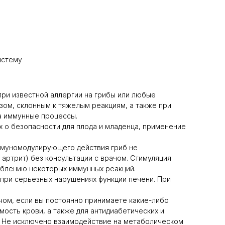
истему
при известной аллергии на грибы или любые
ом, склонным к тяжелым реакциям, а также при
на иммунные процессы.
ых о безопасности для плода и младенца, применение
иммуномодулирующего действия гриб не
артрит) без консультации с врачом. Стимуляция
гублению некоторых иммунных реакций.
при серьезных нарушениях функции печени. При
чом, если вы постоянно принимаете какие-либо
ость крови, а также для антидиабетических и
е. Не исключено взаимодействие на метаболическом