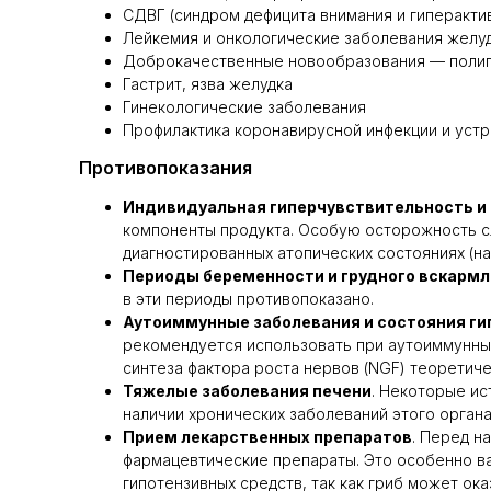
СДВГ (синдром дефицита внимания и гиперакти
Лейкемия и онкологические заболевания желуд
Доброкачественные новообразования — полипы
Гастрит, язва желудка
Гинекологические заболевания
Профилактика коронавирусной инфекции и устр
Противопоказания
Индивидуальная гиперчувствительность и 
компоненты продукта. Особую осторожность сл
диагностированных атопических состояниях (на
Периоды беременности и грудного вскарм
в эти периоды противопоказано.
Аутоиммунные заболевания и состояния г
рекомендуется использовать при аутоиммунных
синтеза фактора роста нервов (NGF) теоретич
Тяжелые заболевания печени
. Некоторые ис
наличии хронических заболеваний этого орган
Прием лекарственных препаратов
. Перед н
фармацевтические препараты. Это особенно ва
гипотензивных средств, так как гриб может о