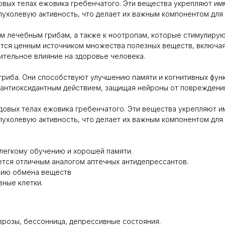
одовых телах ежовика гребенчатого. Эти вещества укрепляют 
ухолевую активность, что делает их важным компонентом для
ым лечебным грибам, а также к ноотропам, которые стимулиру
ется ценным источником множества полезных веществ, включая
тельное влияние на здоровье человека.
риба. Они способствуют улучшению памяти и когнитивных функ
 антиоксидантным действием, защищая нейроны от повреждени
одовых телах ежовика гребенчатого. Эти вещества укрепляют
ухолевую активность, что делает их важным компонентом для
 легкому обучению и хорошей памяти.
ется отличным аналогом аптечных антидепрессантов.
нию обмена веществ
вные клетки.
врозы, бессонница, депрессивные состояния.