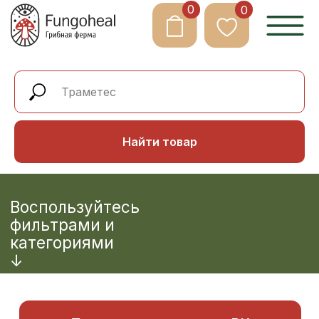
0
0
Html code will be here
Найти товар
Воспользуйтесь
фильтрами и
категориями
↓
Промокод на скидку в ВК
Промокод на скидку в Телеграм