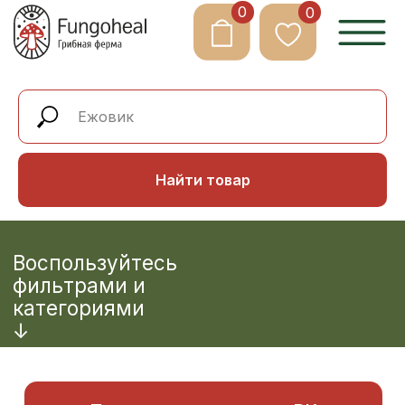
0
0
Html code will be here
Найти товар
Воспользуйтесь
фильтрами и
категориями
↓
Промокод на скидку в ВК
Промокод на скидку в Телеграм