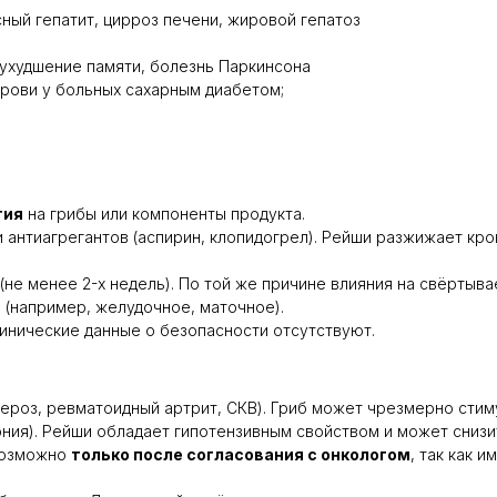
ный гепатит, цирроз печени, жировой гепатоз
ухудшение памяти, болезнь Паркинсона
рови у больных сахарным диабетом;
гия
на грибы или компоненты продукта.
и антиагрегантов (аспирин, клопидогрел). Рейши разжижает кро
(не менее 2-х недель). По той же причине влияния на свёртыва
(например, желудочное, маточное).
инические данные о безопасности отсутствуют.
ероз, ревматоидный артрит, СКВ). Гриб может чрезмерно стим
ония). Рейши обладает гипотензивным свойством и может снизи
возможно
только после согласования с онкологом
, так как 