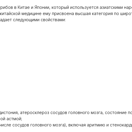
грибов в Китае и Японии, который используется азиатскими нар
 китайской медицине ему присвоена высшая категория по широт
ладает следующими свойствами:
дистония, атеросклероз сосудов головного мозга, состояние п
ой астмой;
числе сосудов головного мозга), включая аритмию и стенокар