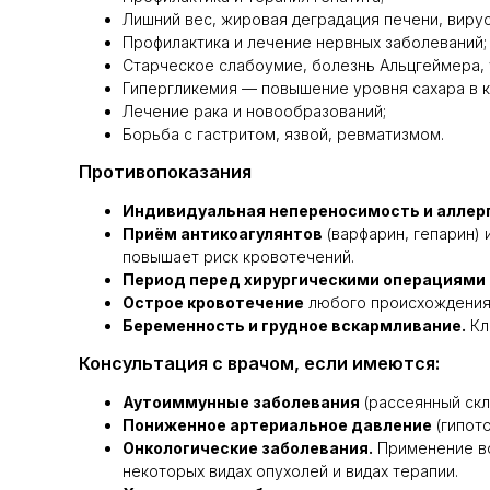
Лишний вес, жировая деградация печени, вирус
Профилактика и лечение нервных заболеваний;
Старческое слабоумие, болезнь Альцгеймера, 
Гипергликемия — повышение уровня сахара в к
Лечение рака и новообразований;
Борьба с гастритом, язвой, ревматизмом.
Противопоказания
Индивидуальная непереносимость и аллер
Приём антикоагулянтов
(варфарин, гепарин) 
повышает риск кровотечений.
Период перед хирургическими операциями
Острое кровотечение
любого происхождения 
Беременность и грудное вскармливание.
Кл
Консультация с врачом, если имеются:
Аутоиммунные заболевания
(рассеянный скл
Пониженное артериальное давление
(гипот
Онкологические заболевания.
Применение 
некоторых видах опухолей и видах терапии.