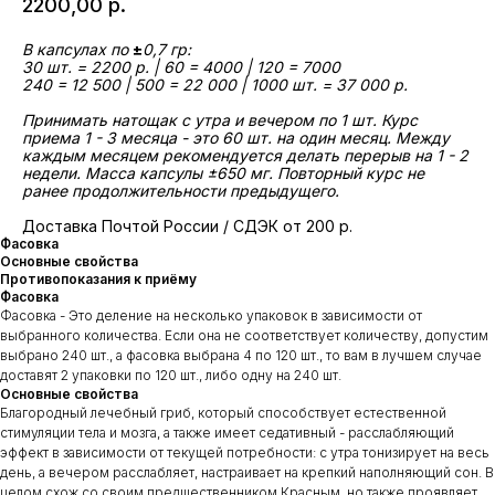
2200,00
р.
В капсулах по
±
0,7 гр:
30 шт. = 2200 р. | 60 = 4000 | 120 = 7000
240 = 12 500 | 500 = 22 000 | 1000 шт. = 37 000 р.
Принимать натощак с утра и вечером по 1 шт. Курс
приема 1 - 3 месяца - это 60 шт. на один месяц. Между
каждым месяцем рекомендуется делать перерыв на 1 - 2
недели. Масса капсулы ±650 мг. Повторный курс не
ранее продолжительности предыдущего.
Доставка Почтой России / СДЭК от 200 р.
Фасовка
Основные свойства
Противопоказания к приёму
Фасовка
Фасовка - Это деление на несколько упаковок в зависимости от
выбранного количества. Если она не соответствует количеству, допустим
выбрано 240 шт., а фасовка выбрана 4 по 120 шт., то вам в лучшем случае
доставят 2 упаковки по 120 шт., либо одну на 240 шт.
Основные свойства
Благородный лечебный гриб, который способствует естественной
стимуляции тела и мозга, а также имеет седативный - расслабляющий
эффект в зависимости от текущей потребности: c утра тонизирует на весь
день, а вечером расслабляет, настраивает на крепкий наполняющий сон. В
целом схож со своим предшественником Красным, но также проявляет