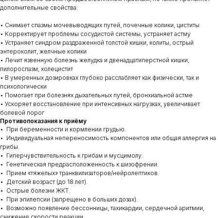
дополнительные свойства:
• Снимает спазмы мочевыводящих путей, почечные колики, циститы
• Корректирует проблемы сосудистой системы, устраняет астму
• Устраняет синдром раздраженной толстой кишки, колиты, острый
энтероколит, желчные колики
• Лечит язвенную болезнь желудка и двенадцатиперстной кишки,
пилороспазм, холецистит
• В умеренных дозировках глубоко расслабляет как физически, так и
психологически
• Помогает при болезнях дыхательных путей, бронхиальной астме
• Ускоряет восстановление при интенсивных нагрузках, увеличивает
болевой порог
Противопоказания к приёму
• При беременности и кормлении грудью.
• Индивидуальная непереносимость компонентов или общая аллергия на
грибы.
• Гиперчувствительность к грибам и мусцимолу.
• Генетическая предрасположенность к шизофрении.
• Прием «тяжелых» транквилизаторов/нейролептиков.
• Детский возраст (до 18 лет).
• Острые болезни ЖКТ.
• При эпилепсии (запрещено в больших дозах).
• Возможно появление бессонницы, тахикардии, сердечной аритмии,
снижение скорости реакции.