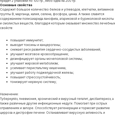
придет 2 упаковки по 100 гр., либо одна на 200 гр.
Основные свойства
Содержит большое количество белков и углеводов, клетчатки, витаминов
группы В, марганца, калия, селена, фосфора, цинка. А также славится
содержанием полисахарида ланофила, агариковой и буриколовой кислоты
и смолистых веществ, благодаря которым оказывает множество лечебных
свойств:
повышает иммунитет;
выводит токсины и канцерогены;
снижает риск развития сердечно-сосудистых заболеваний;
улучшает мозговое кровообращение;
дезинфицирует органы мочеполовой системы;
улучшает жировой метаболизм;
усиливает перистальтику кишечника;
улучшает работу поджелудочной железы;
повышает стрессоустойчивость;
тонизирует нервную систему;
Назначение:
Туберкулёз, пневмония, хронический и вирусный гепатит, дисбактериоз, а
также различные другие инфекционные недуги. Помогает при острых
отравлениях и запоре. Способствует регенерации и тормозит развитие
цирроза и дистрофии печени. Останавливает вирусную активность и