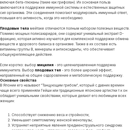
включая бета-глюканы (такие как грифолан). Их основная польза
заключается в поддержке иммунной системы и естественных защитных
сил организма. Эти соединения помогают модулировать иммунный ответ,
повышая его активность, когда это необходимо.
Плодовые тела
мейтаке отличаются полным набором полезных веществ.
Помимо мощных полисахаридов, они содержат уникальный экстракт D-
фракцию, которая активно изучается для комплексной поддержки обмена
веществ и здорового баланса в организме. Также в их составе есть
витамины группы B, минералы и антиоксиданты, что обеспечивает
общеукрепляющее действие.
Если коротко: выбор
мицелия
- это целенаправленная поддержка
иммунитета. Выбор
плодовых тел
- это более широкий эффект,
направленный на общее оздоровление и метаболическую поддержку.
Основные свойства
В Японии его называют "Танцующим грибом", который с давних времен
чаще всего применяли Гейши или традиционные японские артистки т.к он
обладает уникальными свойствами, которые делают его любимцем всех
женщин:
Способствует снижению веса и стройности;
Уменьшает симптоматику женской менопаузы;
Устраняет неприятные явления предменструального синдрома: