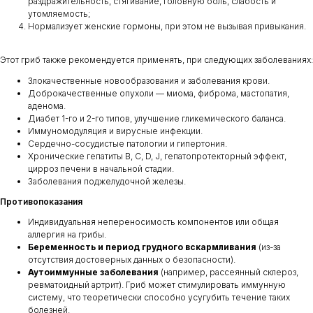
раздражительность, стягивание, головную боль, слабость и
утомляемость;
Нормализует женские гормоны, при этом не вызывая привыкания.
Этот гриб также рекомендуется применять, при следующих заболеваниях:
Злокачественные новообразования и заболевания крови.
Доброкачественные опухоли — миома, фиброма, мастопатия,
аденома.
Диабет 1-го и 2-го типов, улучшение гликемического баланса.
Иммуномодуляция и вирусные инфекции.
Сердечно-сосудистые патологии и гипертония.
Хронические гепатиты В, С, D, J, гепатопротекторный эффект,
цирроз печени в начальной стадии.
Заболевания поджелудочной железы.
Противопоказания
Индивидуальная непереносимость компонентов или общая
аллергия на грибы.
Беременность и период грудного вскармливания
(из-за
отсутствия достоверных данных о безопасности).
Аутоиммунные заболевания
(например, рассеянный склероз,
ревматоидный артрит). Гриб может стимулировать иммунную
систему, что теоретически способно усугубить течение таких
болезней.